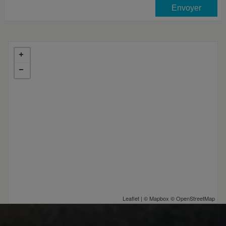
Leaflet
| ©
Mapbox
©
OpenStreetMap