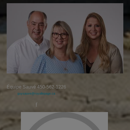
Équipe Sauvé 450-562-1226
guysauve@royallepage.ca