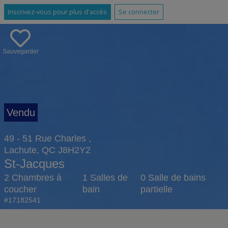
Inscrivez-vous pour plus d'accès
Se connecter
Sauvegarder
49 - 51 Rue Charles ,
Lachute, QC J8H2Y2
St-Jacques
2 Chambres à
1 Salles de
0 Salle de bains
coucher
bain
partielle
#17182541