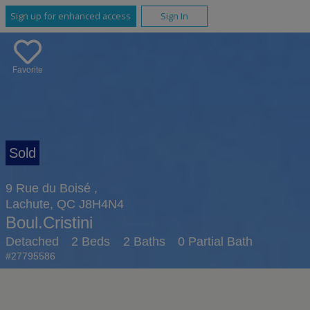
Sign up for enhanced access
Sign In
Favorite
9 Rue du Boisé ,
Lachute, QC J8H4N4
Boul.Cristini
Detached
2 Beds
2 Baths
0 Partial Bath
#27795586