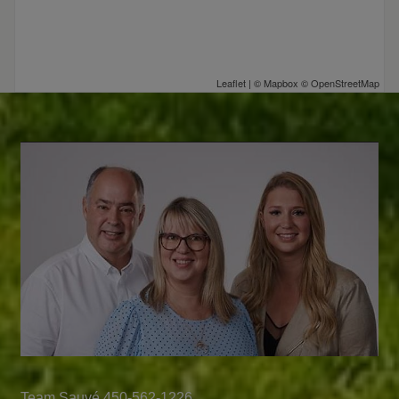
Leaflet
| ©
Mapbox
©
OpenStreetMap
Team Sauvé 450-562-1226