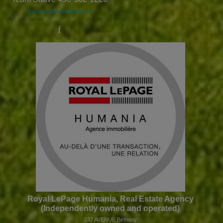
guysauve@royallepage.ca
Royal LePage Humania, Real Estate Agency
(Independently owned and operated)
232 AVENUE Bethany