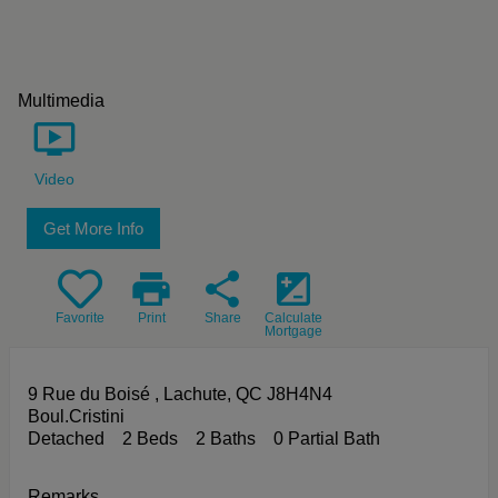
Multimedia
Video
Get More Info
print
share
iso
Favorite
Print
Share
Calculate
Mortgage
9 Rue du Boisé , Lachute, QC J8H4N4
Boul.Cristini
Detached
2 Beds
2 Baths
0 Partial Bath
Remarks